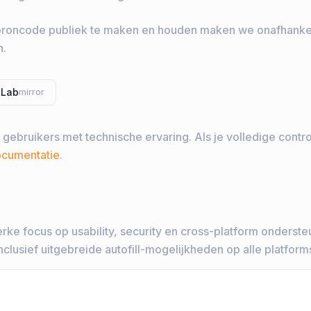
le broncode publiek te maken en houden maken we onafhanke
n.
tLab
mirror
ebruikers met technische ervaring. Als je volledige controle 
documentatie
.
terke focus op usability, security en cross-platform onderst
clusief uitgebreide autofill-mogelijkheden op alle platform