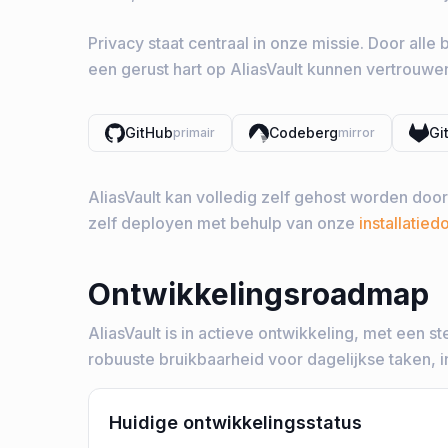
Privacy staat centraal in onze missie. Door al
een gerust hart op AliasVault kunnen vertrouwe
GitHub
Codeberg
Gi
primair
mirror
AliasVault kan volledig zelf gehost worden door g
zelf deployen met behulp van onze
installatie
Ontwikkelingsroadmap
AliasVault is in actieve ontwikkeling, met een s
robuuste bruikbaarheid voor dagelijkse taken, in
Huidige ontwikkelingsstatus