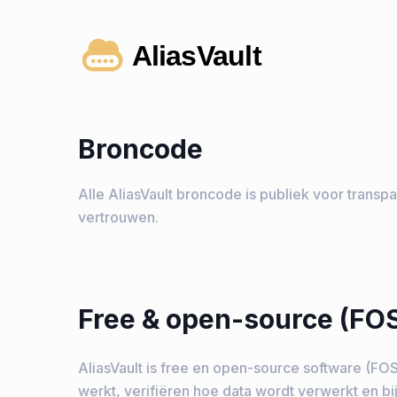
AliasVault
Broncode
Alle AliasVault broncode is publiek voor transpa
vertrouwen.
Free & open-source (FO
AliasVault is free en open-source software (FOS
werkt, verifiëren hoe data wordt verwerkt en b